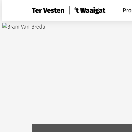
Naar inhoud
CC Ter Vesten / 't Waaigat
Pr