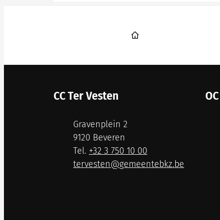
St
Contact & openingsuren
CC Ter Vesten
OC
Adres
Adr
Gravenplein 2
,
9120
Beveren
+32 3 750 10 00
E-mail
E-m
tervesten
@
gemeentebkz.be