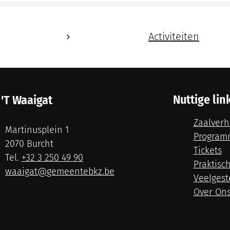
artpagina
Activiteiten
Nuttige lin
 'T Waaigat
Zaalverh
es
Martinusplein 1
Program
,
2070
Burcht
Tickets
+32 3 250 49 90
Praktisc
ail
waaigat
@
gemeentebkz.be
Veelgest
Over On