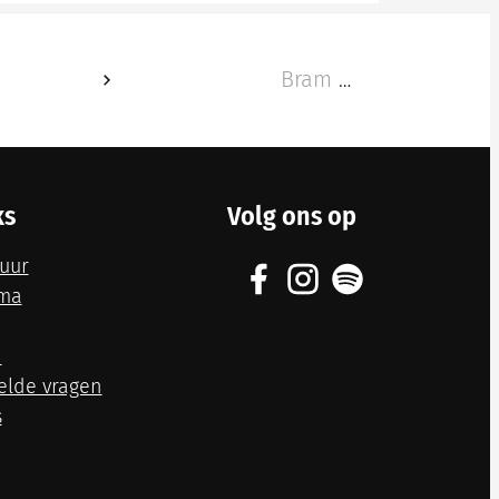
Bram Van Breda
ks
Volg ons op
uur
Facebook
Instagram
Spotify
ma
h
elde vragen
s
Naar t