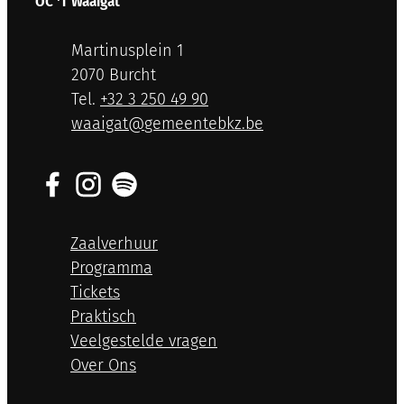
OC 'T Waaigat
Adres
Martinusplein 1
,
2070
Burcht
+32 3 250 49 90
E-mail
waaigat
@
gemeentebkz.be
Facebook
Instagram
Spotify
Zaalverhuur
Programma
Tickets
Praktisch
Veelgestelde vragen
Over Ons