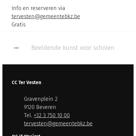
Info en reserveren via
tervesten@gemeentebkz.be
Gratis
Beeldende kunst voor scholen
Toon alle broodkruimel items
Contact & openingsuren
CC Ter Vesten
Adres
Gravenplein 2
,
9120
Beveren
+32 3 750 10 00
E-mail
tervesten
@
gemeentebkz.be