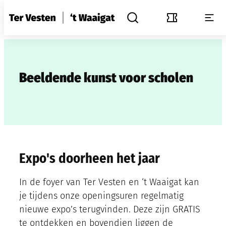
Naar inhoud
CC Ter Vesten / 't Waaigat
Men
Zoek tonen / verbergen
Tickets
Beeldende kunst voor scholen
Expo's doorheen het jaar
In de foyer van Ter Vesten en ‘t Waaigat kan
je tijdens onze openingsuren regelmatig
nieuwe expo’s terugvinden. Deze zijn GRATIS
te ontdekken en bovendien liggen de