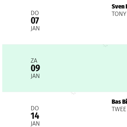
Sven De Ridder Company
Sven 
2027
DO
TONY
07
JAN
Gregory Frateur
2027
ZA
09
JAN
Bas Birker
Bas B
2027
DO
TWEE
14
JAN