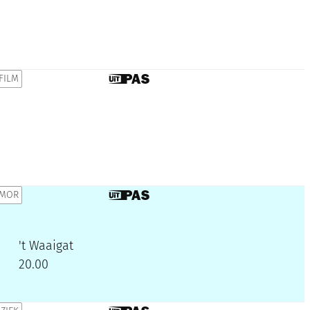
FILM
Dit is een UiTPAS activiteit.
MOR
Dit is een UiTPAS activiteit.
't Waaigat
20.00