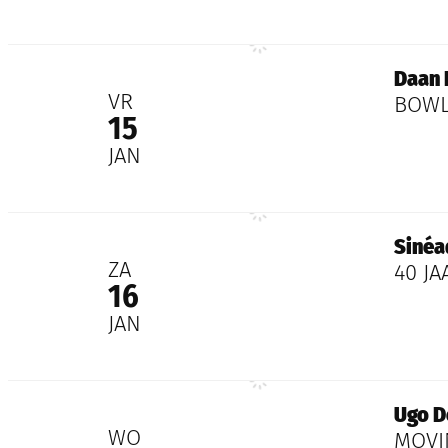
Daan Borloo | Compagnie Cecilia Wil
Daan 
2027
VR
BOWL
15
JAN
Sinéad
Sinéa
2027
ZA
40 J
16
JAN
Ugo Dehaes
Ugo D
2027
WO
MOVIN