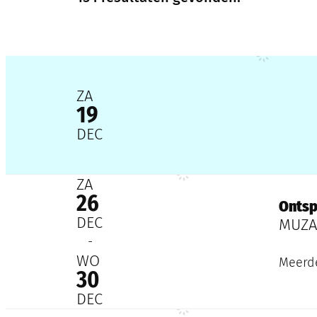
Muziektheater Bombardon
2026
ZA
19
DEC
Ontspoord
2026
ZA
26
Onts
DEC
MUZA
-
2026
WO
Meerde
30
DEC