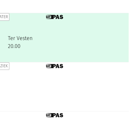
ATER
Dit is een UiTPAS activiteit.
Ter Vesten
20.00
ZIEK
Dit is een UiTPAS activiteit.
Dit is een UiTPAS activiteit.