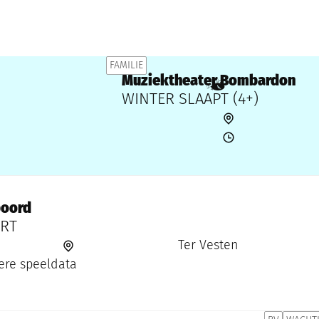
FAMILIE
Muziektheater Bombardon
Samen met kinderen eropuit!
WINTER SLAAPT (4+)
poord
RT
Ter Vesten
re speeldata