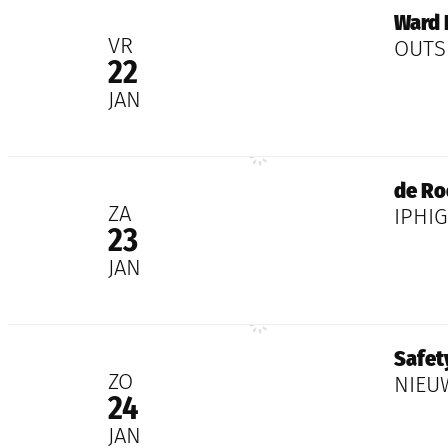
Ward Dhoore
Ward 
2027
VR
OUTS
22
JAN
de Roovers
de Ro
2027
ZA
IPHI
23
JAN
Safety Last Ensemble
Safet
2027
ZO
NIEU
24
JAN