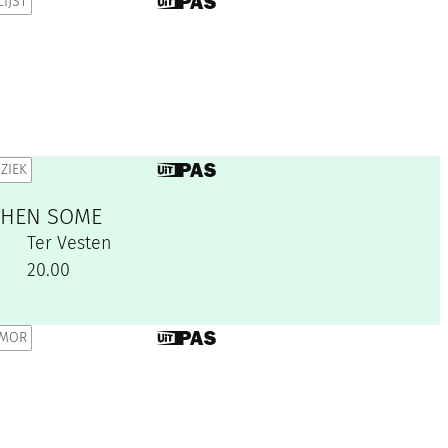
IJST
Dit is een UiTPAS activiteit.
ZIEK
Dit is een UiTPAS activiteit.
 THEN SOME
Ter Vesten
20.00
MOR
Dit is een UiTPAS activiteit.