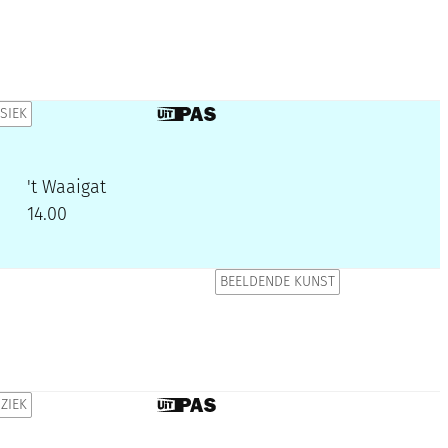
SIEK
Dit is een UiTPAS activiteit.
't Waaigat
14.00
BEELDENDE KUNST
ZIEK
Dit is een UiTPAS activiteit.