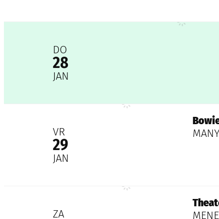
Thomas Janssens
2027
DO
28
JAN
Bowie 80
Bowie
2027
VR
MANY
29
JAN
Theater Tieret & Walrus
Theat
2027
ZA
MENEE