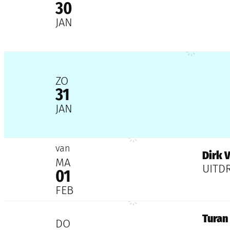
30
JAN
Viool Academie Fiegeletje
2027
ZO
31
JAN
Dirk Van de Peer
2027
van
Dirk 
MA
UITD
01
FEB
Turan (KZ)
Turan
2027
DO