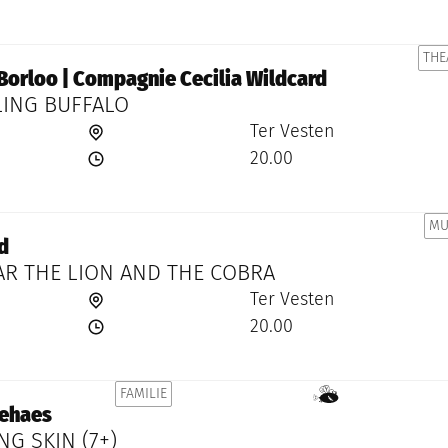
dcard
THE
Borloo | Compagnie Cecilia Wildcard
ING BUFFALO
Ter Vesten
20.00
MU
d
AAR THE LION AND THE COBRA
Ter Vesten
20.00
FAMILIE
Samen met kinderen eropuit!
ehaes
G SKIN (7+)